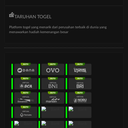
TARUHAN TOGEL
Platform togel yang menarik dari perusahan terbaik di dunia yang
menawarkan hadiah kemenangan besar