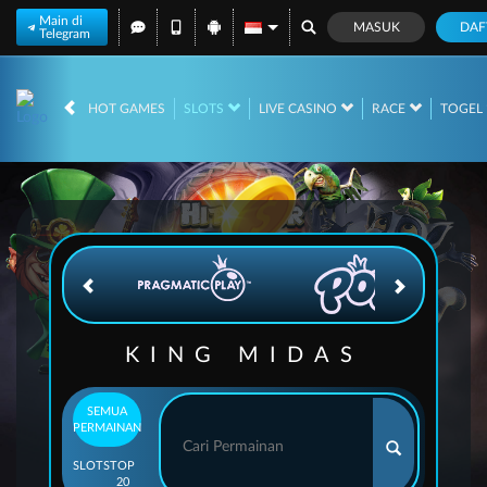
Main di
MASUK
DAF
Telegram
IDR
12,666,128,
HOT GAMES
SLOTS
LIVE CASINO
RACE
TOGEL
KING MIDAS
SEMUA
PERMAINAN
SLOTS
TOP
20