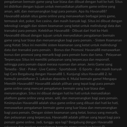
pengalaman bermain game yang luar biasa dan dibuat dengan hati ke hati. Situs
ini didirikan dengan tujuan untuk menyediakan platform game online yang
aman, adil, dan menyenangkan bagi para pemain. Apa itu Havana88?
Havana88 adalah situs game online yang menawarkan berbagai jenis game,
termasuk slot, poker, live casino, dan masih banyak lagi. Situs ini dibuat dengan
teknologi canggih dan sistem keamanan yang ketat untuk melindungi data dan
transaksi para pemain. Kelebihan Havana88 - Dibuat dari Hati ke Hati:
Havana88 dibuat dengan tujuan untuk menyediakan pengalaman bermain
game yang luar biasa dan menyenangkan bagi para pemain. - Sistem Keamanan
yang Ketat: Situs ini memiliki sistem keamanan yang ketat untuk melindungi
data dan transaksi para pemain. - Bonus dan Promosi: Havana88 menawarkan
bonus dan promosi yang menarik bagi para pemain baru dan lama. - Pelayanan
Terpercaya: Situs ini memiliki pelayanan yang terpercaya dan responsif,
sehingga para pemain dapat merasa nyaman dan aman. Jenis Game yang
Tersedia - Slot - Poker - Live Casino - Sportsbook - E-Sports - dan masih banyak
lagi Cara Bergabung dengan Havana88 1. Kunjungi situs Havana88 2. Isi
formulir pendaftaran 3. Lakukan deposito 4. Mulai bermain game! Mengapa
Memilih Havana88? Havana88 adalah pilihan yang tepat bagi para pemain
game online yang mencari pengalaman bermain yang luar biasa dan
menyenangkan. Situs ini dibuat dengan hati ke hati untuk menyediakan
platform game online yang aman, adil, dan menyenangkan bagi para pemain.
Kesimpulan Havana88 adalah situs game online yang dibuat dari hati ke hati,
menawarkan pengalaman bermain game yang luar biasa dan menyenangkan
bagi para pemain. Dengan sistem keamanan yang ketat, bonus yang menarik,
dan pelayanan yang terpercaya, Havana88 adalah pilihan yang tepat bagi para
pemain game online. Jadi, tunggu apa lagi? Bergabung dengan Havana88
sekarang dan rasakan pengalaman bermain game yang luar biasa! 😊