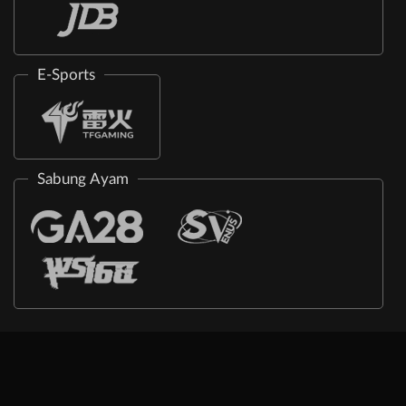
E-Sports
Sabung Ayam