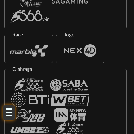
Race
Togel
Olahraga
Tap Me!