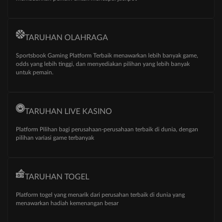
TARUHAN OLAHRAGA
Sportsbook Gaming Platform Terbaik menawarkan lebih banyak game,
odds yang lebih tinggi, dan menyediakan pilihan yang lebih banyak
untuk pemain.
TARUHAN LIVE KASINO
Platform Pilihan bagi perusahaan-perusahaan terbaik di dunia, dengan
pilihan variasi game terbanyak
TARUHAN TOGEL
Platform togel yang menarik dari perusahan terbaik di dunia yang
menawarkan hadiah kemenangan besar