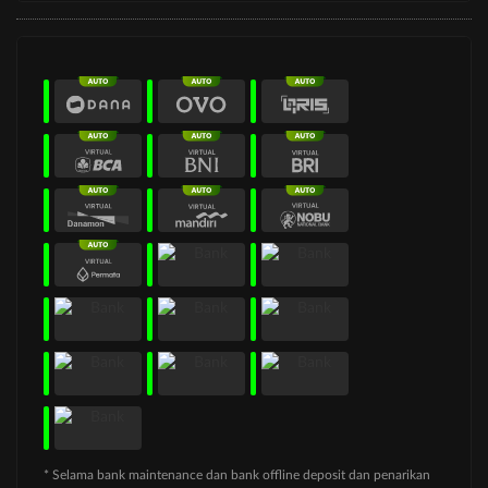
* Selama bank maintenance dan bank offline deposit dan penarikan