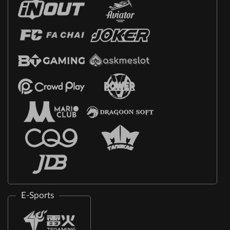
E-Sports