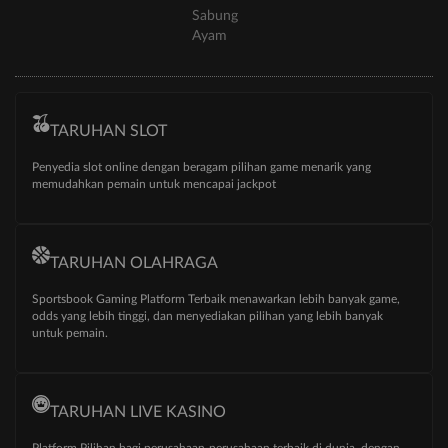
Sabung
Ayam
TARUHAN SLOT
Penyedia slot online dengan beragam pilihan game menarik yang
memudahkan pemain untuk mencapai jackpot
TARUHAN OLAHRAGA
Sportsbook Gaming Platform Terbaik menawarkan lebih banyak game,
odds yang lebih tinggi, dan menyediakan pilihan yang lebih banyak
untuk pemain.
TARUHAN LIVE KASINO
Platform Pilihan bagi perusahaan-perusahaan terbaik di dunia, dengan