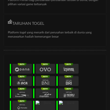
pilihan variasi game terbanyak
TARUHAN TOGEL
Platform togel yang menarik dari perusahan terbaik di dunia yang
menawarkan hadiah kemenangan besar