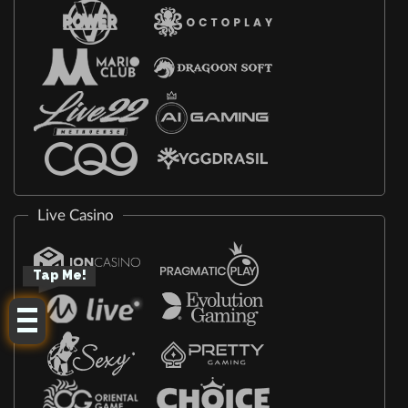
Live Casino
Tap Me!