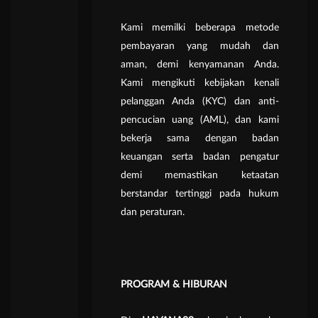
Kami memilki beberapa metode
pembayaran yang mudah dan
aman, demi kenyamanan Anda.
Kami mengikuti kebijakan kenali
pelanggan Anda (KYC) dan anti-
pencucian uang (AML), dan kami
bekerja sama dengan badan
keuangan serta badan pengatur
demi memastikan ketaatan
berstandar tertinggi pada hukum
dan peraturan.
PROGRAM & HIBURAN