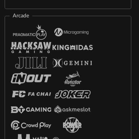
Arcade