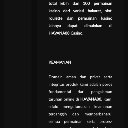
total lebih dari 100 permainan
kasino dari variasi bakarat, slot,
roulette dan permainan kasino
lainnya dapat dimainkan di
HAVANA88
Casino.
KEAMANAN
Domain aman dan privat serta
integritas produk kami adalah poros
fundamental dari pengalaman
taruhan online di
HAVANA88
. Kami
selalu mengutamakan keamanan
tercanggih dan memperbaharui
semua permainan serta proses-