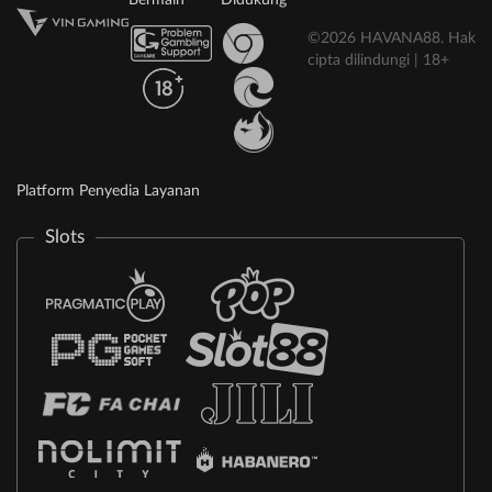
Bermain
Didukung
©2026 HAVANA88. Hak
cipta dilindungi | 18+
Platform Penyedia Layanan
Slots